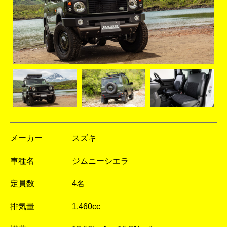
メーカー
スズキ
車種名
ジムニーシエラ
定員数
4名
排気量
1,460cc