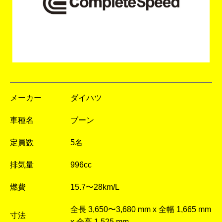
メーカー
ダイハツ
車種名
ブーン
定員数
5名
排気量
996cc
燃費
15.7〜28km/L
全長 3,650〜3,680 mm x 全幅 1,665 mm
寸法
x 全高 1,525 mm